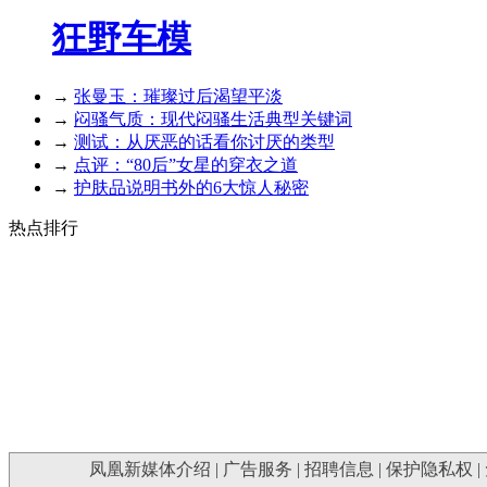
狂野车模
→
张曼玉：璀璨过后渴望平淡
→
闷骚气质：现代闷骚生活典型关键词
→
测试：从厌恶的话看你讨厌的类型
→
点评：“80后”女星的穿衣之道
→
护肤品说明书外的6大惊人秘密
热点排行
凤凰新媒体介绍
|
广告服务
|
招聘信息
|
保护隐私权
|