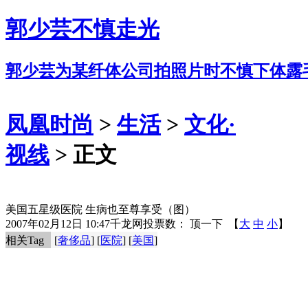
郭少芸不慎走光
郭少芸为某纤体公司拍照片时不慎下体露
凤凰时尚
>
生活
>
文化·
视线
> 正文
美国五星级医院 生病也至尊享受（图）
2007年02月12日 10:47
千龙网
投票数：
顶一下
【
大
中
小
】
相关Tag
[
奢侈品
] [
医院
] [
美国
]