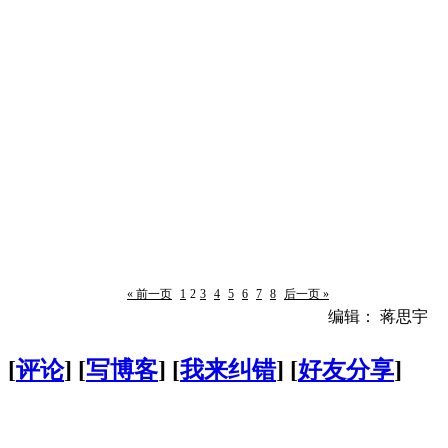
« 前一页
1
2
3
4
5
6
7
8
后一页 »
编辑： 蒋思宇
[
评论
] [
写博客
] [
我来纠错
] [
好友分享
]