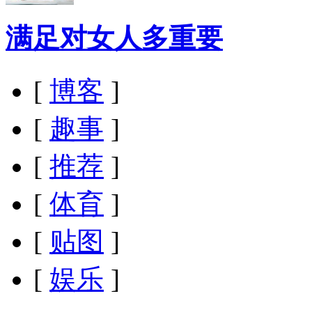
满足对女人多重要
[
博客
]
[
趣事
]
[
推荐
]
[
体育
]
[
贴图
]
[
娱乐
]