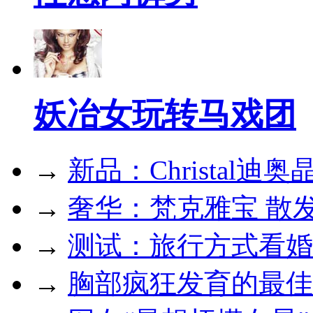
妖冶女玩转马戏团
→
新品：Christal迪
→
奢华：梵克雅宝 散
→
测试：旅行方式看婚
→
胸部疯狂发育的最佳