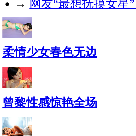
→
网友“最想抚摸女星
柔情少女春色无边
曾黎性感惊艳全场