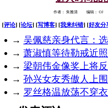
作者： 朱雅清 编辑： OJ
[
评论
] [
论坛
] [
写博客
] [
我来纠错
] [
好友分
→
吴佩慈亲身代言：选
→
萧淑慎等待勒戒近照
→
梁朝伟金像奖上将反
→
孙兴女友秀傲人上围
→
罗丝格温放荡不穿衣