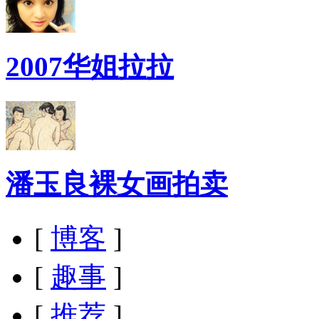
2007华姐拉拉
潘玉良裸女画拍卖
[
博客
]
[
趣事
]
[
推荐
]