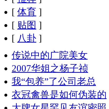
[
体育
]
[
贴图
]
[
八卦
]
传说中的广院美女
2007华姐之杨子祯
我“包养”了公司老总
衣冠禽兽是如何伪装的
大牌女星罕见友谊密照