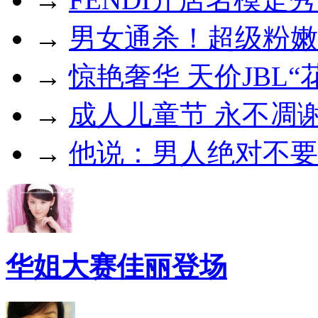
→
男女通杀！超级粉嫩
→
惊艳奢华 天价JBL“
→
成人儿童节 永不凋谢
→
他说：男人绝对不要
华姐大赛佳丽登场