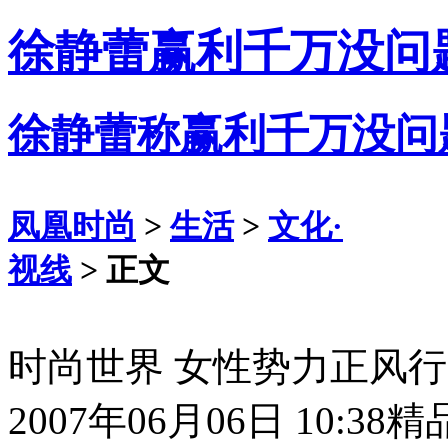
徐静蕾赢利千万没问
徐静蕾称赢利千万没问
凤凰时尚
>
生活
>
文化·
视线
> 正文
时尚世界 女性势力正风
2007年06月06日 10:38
精