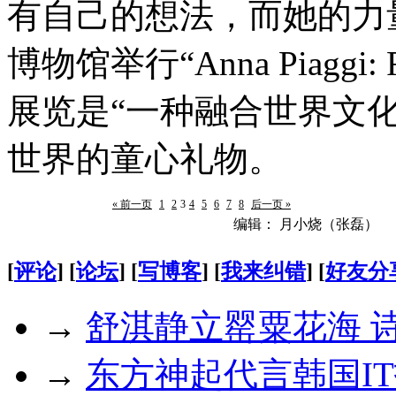
有自己的想法，而她的力
博物馆举行“Anna Piaggi:
展览是“一种融合世界文
世界的童心礼物。
« 前一页
1
2
3
4
5
6
7
8
后一页 »
编辑： 月小烧（张磊）
[
评论
] [
论坛
] [
写博客
] [
我来纠错
] [
好友分
→
舒淇静立罂粟花海 
→
东方神起代言韩国I