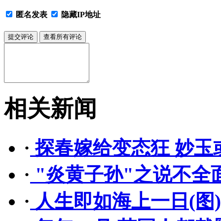
匿名发表
隐藏IP地址
相关新闻
·
探春嫁给变态狂 妙玉
·
"炎黄子孙"之说不全
·
人生即如海上一日(图)