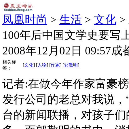
凤凰时尚
>
生活
>
文化
>
100年后中国文学史要写
2008年12月02日 09:57
成
相关标
[
文化
] [
人物
] [
作家
] [
郭敬明
]
签：
记者:在做今年作家富豪
发行公司的老总对我说，
台的新闻联播，对孩子们