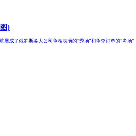
图)
开幕。本届航展成了俄罗斯各大公司争相表演的“秀场”和争夺订单的“