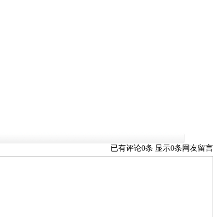
已有评论
0
条 显示
0
条
网友留言