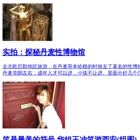
实拍：探秘丹麦性博物馆
去北欧厄勒地区旅游，在丹麦哥本哈根的时候去了著名的性博物馆M
丹麦克朗左右，成年人才可以进，小孩不让进。里面分好几个
笑是最美的符号 华姐王冲笑游西安(组图)