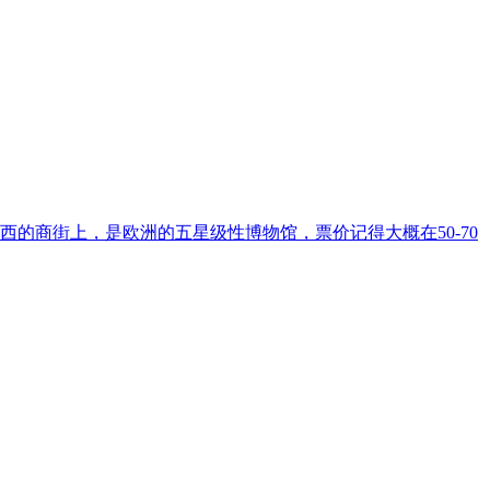
往西的商街上，是欧洲的五星级性博物馆，票价记得大概在50-70