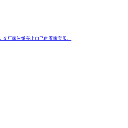
考场”，众厂家纷纷亮出自己的看家宝贝。