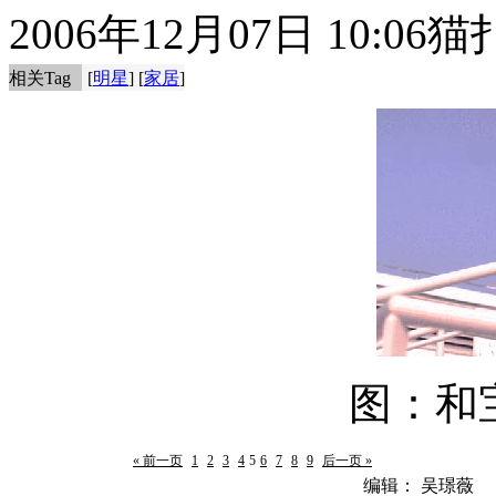
2006年12月07日 10:06
猫
相关Tag
[
明星
] [
家居
]
图：
和
« 前一页
1
2
3
4
5
6
7
8
9
后一页 »
编辑： 吴璟薇