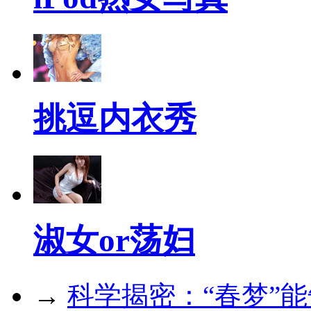
挑逗内衣秀
淑女or荡妇
→
科学揭密：“春梦”