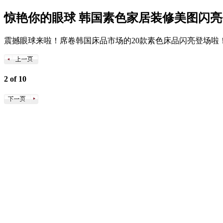
惊艳你的眼球 韩国素色家居装修美图闪亮
震撼眼球来啦！席卷韩国床品市场的20款素色床品闪亮登场啦
2 of 10