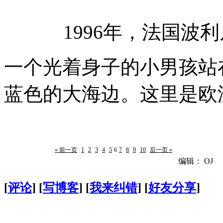
1996年，法国波
一个光着身子的小男孩站
蓝色的大海边。这里是欧
« 前一页
1
2
3
4
5
6
7
8
9
10
后一页 »
编辑： OJ
[
评论
] [
写博客
] [
我来纠错
] [
好友分享
]