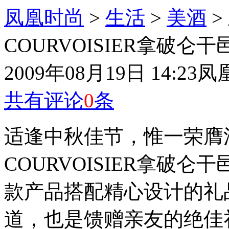
凤凰时尚
>
生活
>
美酒
>
COURVOISIER拿破
2009年08月19日 14:23
凤
共有评论
0
条
适逢中秋佳节，惟一荣膺
COURVOISIER拿破
款产品搭配精心设计的礼
道，也是馈赠亲友的绝佳