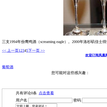
三支1994年份鹰鸣酒（screaming eagle）。2000年洛杉
<< 上一页
1
2
3
4
5
下一页 >>
欢迎订阅凤凰
葡萄酒
您可能对这些感兴趣：
共有评论
0
条
点击查看
用户名
密码