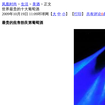
凤凰时尚
>
生活
>
美酒
> 正文
世界最贵的十大葡萄酒
2009年10月19日 11:09
环球网
【
大
中
小
】 【
打印
】
共有评论
0
最贵的批售勃艮第葡萄酒