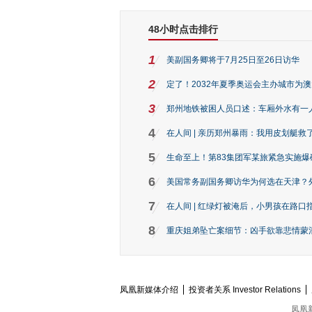
48小时点击排行
1
美副国务卿将于7月25日至26日访华
2
定了！2032年夏季奥运会主办城市为
3
郑州地铁被困人员口述：车厢外水有一
4
在人间 | 亲历郑州暴雨：我用皮划艇救
5
生命至上！第83集团军某旅紧急实施爆
6
美国常务副国务卿访华为何选在天津？
7
在人间 | 红绿灯被淹后，小男孩在路口指
8
重庆姐弟坠亡案细节：凶手欲靠悲情蒙混 
凤凰新媒体介绍
投资者关系 Investor Relations
凤凰