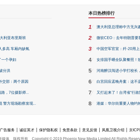
本日热榜排行
1
澳大利亚总理称中方无兴
2
澳大利亚布里斯班
微软CEO：去年特朗普要我们收
3
人多高 车厢内缺氧
中国空军官宣：歼-20用
4
了一个孕妇
女排国手晒全队聚餐照！
5
破分洪
河南醉汉闯进小学打校长，
6
外交部：两个原因
白宫回应孟晚舟案：这不
7
路，7位摄影师...
又打起来了！台湾省“行政院
8
警方现场勘察发现...
港媒：华尔街重要人物约翰·
广告服务
诚征英才
保护隐私权
免责条款
意见反馈
凤凰卫视介绍
京ICP
新媒体
版权所有
Copyright © 2019 Phoenix New Media Limited All Rights Reser