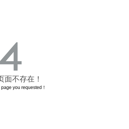
页面不存在！
he page you requested！
这个3.2米的长卷，还原了600岁的紫禁城