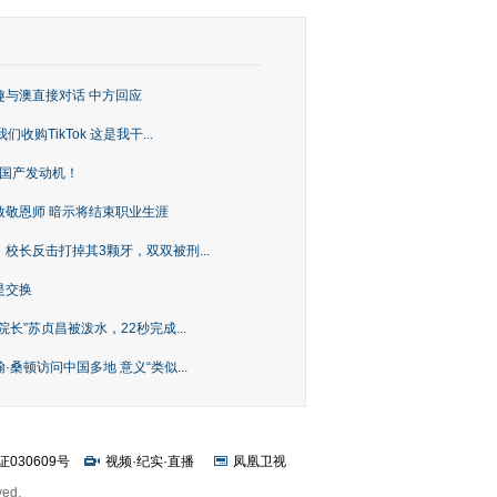
趣与澳直接对话 中方回应
购TikTok 这是我干...
上国产发动机！
致敬恩师 暗示将结束职业生涯
校长反击打掉其3颗牙，双双被刑...
是交换
长”苏贞昌被泼水，22秒完成...
桑顿访问中国多地 意义“类似...
证030609号
视频
·
纪实
·
直播
凤凰卫视
ved.