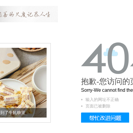
抱歉-您访问的
Sorry-We cannot find t
输入的网址不正确
页面已被删除
了牛轧糖里
被列入佛家七宝的它到底有多美？