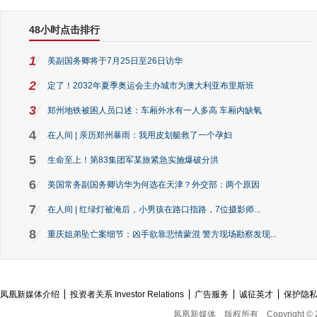
48小时点击排行
1
美副国务卿将于7月25日至26日访华
2
定了！2032年夏季奥运会主办城市为澳大利亚布里斯班
3
郑州地铁被困人员口述：车厢外水有一人多高 车厢内缺氧
4
在人间 | 亲历郑州暴雨：我用皮划艇救了一个孕妇
5
生命至上！第83集团军某旅紧急实施爆破分洪
6
美国常务副国务卿访华为何选在天津？外交部：两个原因
7
在人间 | 红绿灯被淹后，小男孩在路口指路，7位摄影师...
8
重庆姐弟坠亡案细节：凶手欲靠悲情蒙混 警方现场勘察发现...
凤凰新媒体介绍
投资者关系 Investor Relations
广告服务
诚征英才
保护隐
凤凰新媒体
版权所有
Copyright © 