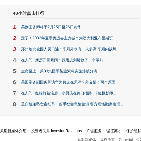
48小时点击排行
1
美副国务卿将于7月25日至26日访华
2
定了！2032年夏季奥运会主办城市为澳大利亚布里斯班
3
郑州地铁被困人员口述：车厢外水有一人多高 车厢内缺氧
4
在人间 | 亲历郑州暴雨：我用皮划艇救了一个孕妇
5
生命至上！第83集团军某旅紧急实施爆破分洪
6
美国常务副国务卿访华为何选在天津？外交部：两个原因
7
在人间 | 红绿灯被淹后，小男孩在路口指路，7位摄影师...
8
重庆姐弟坠亡案细节：凶手欲靠悲情蒙混 警方现场勘察发现...
凤凰新媒体介绍
投资者关系 Investor Relations
广告服务
诚征英才
保护隐
凤凰新媒体
版权所有
Copyright © 