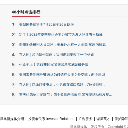
48小时点击排行
1
美副国务卿将于7月25日至26日访华
2
定了！2032年夏季奥运会主办城市为澳大利亚布里斯班
3
郑州地铁被困人员口述：车厢外水有一人多高 车厢内缺氧
4
在人间 | 亲历郑州暴雨：我用皮划艇救了一个孕妇
5
生命至上！第83集团军某旅紧急实施爆破分洪
6
美国常务副国务卿访华为何选在天津？外交部：两个原因
7
在人间 | 红绿灯被淹后，小男孩在路口指路，7位摄影师...
8
重庆姐弟坠亡案细节：凶手欲靠悲情蒙混 警方现场勘察发现...
凤凰新媒体介绍
投资者关系 Investor Relations
广告服务
诚征英才
保护隐
凤凰新媒体
版权所有
Copyright © 