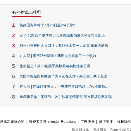
48小时点击排行
1
美副国务卿将于7月25日至26日访华
2
定了！2032年夏季奥运会主办城市为澳大利亚布里斯班
3
郑州地铁被困人员口述：车厢外水有一人多高 车厢内缺氧
4
在人间 | 亲历郑州暴雨：我用皮划艇救了一个孕妇
5
生命至上！第83集团军某旅紧急实施爆破分洪
6
美国常务副国务卿访华为何选在天津？外交部：两个原因
7
在人间 | 红绿灯被淹后，小男孩在路口指路，7位摄影师...
8
重庆姐弟坠亡案细节：凶手欲靠悲情蒙混 警方现场勘察发现...
凤凰新媒体介绍
投资者关系 Investor Relations
广告服务
诚征英才
保护隐
凤凰新媒体
版权所有
Copyright © 