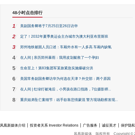
48小时点击排行
1
美副国务卿将于7月25日至26日访华
2
定了！2032年夏季奥运会主办城市为澳大利亚布里斯班
3
郑州地铁被困人员口述：车厢外水有一人多高 车厢内缺氧
4
在人间 | 亲历郑州暴雨：我用皮划艇救了一个孕妇
5
生命至上！第83集团军某旅紧急实施爆破分洪
6
美国常务副国务卿访华为何选在天津？外交部：两个原因
7
在人间 | 红绿灯被淹后，小男孩在路口指路，7位摄影师...
8
重庆姐弟坠亡案细节：凶手欲靠悲情蒙混 警方现场勘察发现...
凤凰新媒体介绍
投资者关系 Investor Relations
广告服务
诚征英才
保护隐
凤凰新媒体
版权所有
Copyright © 