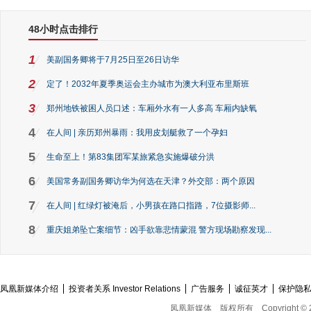
48小时点击排行
1
美副国务卿将于7月25日至26日访华
2
定了！2032年夏季奥运会主办城市为澳大利亚布里斯班
3
郑州地铁被困人员口述：车厢外水有一人多高 车厢内缺氧
4
在人间 | 亲历郑州暴雨：我用皮划艇救了一个孕妇
5
生命至上！第83集团军某旅紧急实施爆破分洪
6
美国常务副国务卿访华为何选在天津？外交部：两个原因
7
在人间 | 红绿灯被淹后，小男孩在路口指路，7位摄影师...
8
重庆姐弟坠亡案细节：凶手欲靠悲情蒙混 警方现场勘察发现...
凤凰新媒体介绍
投资者关系 Investor Relations
广告服务
诚征英才
保护隐
凤凰新媒体
版权所有
Copyright © 