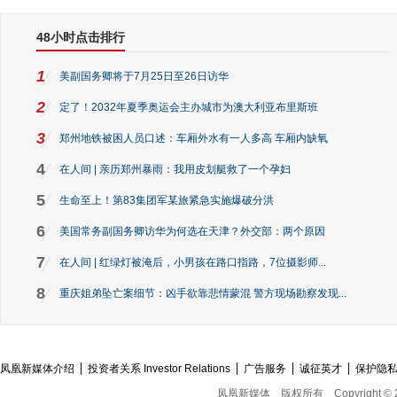
48小时点击排行
1
美副国务卿将于7月25日至26日访华
2
定了！2032年夏季奥运会主办城市为澳大利亚布里斯班
3
郑州地铁被困人员口述：车厢外水有一人多高 车厢内缺氧
4
在人间 | 亲历郑州暴雨：我用皮划艇救了一个孕妇
5
生命至上！第83集团军某旅紧急实施爆破分洪
6
美国常务副国务卿访华为何选在天津？外交部：两个原因
7
在人间 | 红绿灯被淹后，小男孩在路口指路，7位摄影师...
8
重庆姐弟坠亡案细节：凶手欲靠悲情蒙混 警方现场勘察发现...
凤凰新媒体介绍
投资者关系 Investor Relations
广告服务
诚征英才
保护隐
凤凰新媒体
版权所有
Copyright © 