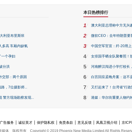
本日热榜排行
1
澳大利亚总理称中方无兴
2
澳大利亚布里斯班
微软CEO：去年特朗普要我们收
3
人多高 车厢内缺氧
中国空军官宣：歼-20用
4
了一个孕妇
女排国手晒全队聚餐照！
5
破分洪
河南醉汉闯进小学打校长，
6
外交部：两个原因
白宫回应孟晚舟案：这不
7
路，7位摄影师...
又打起来了！台湾省“行政院
8
警方现场勘察发现...
港媒：华尔街重要人物约翰·
广告服务
诚征英才
保护隐私权
免责条款
意见反馈
凤凰卫视介绍
京ICP
新媒体
版权所有
Copyright © 2019 Phoenix New Media Limited All Rights Reser