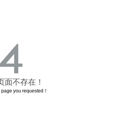
页面不存在！
he page you requested！
曲奇届的“爱马仕”把你的爱封在罐子里送给TA