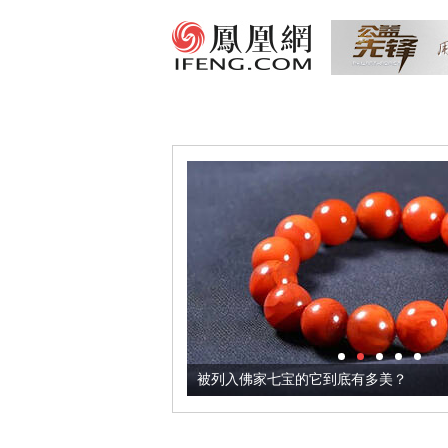
把它加到了牛轧糖里
被列入佛家七宝的它到底有多美？