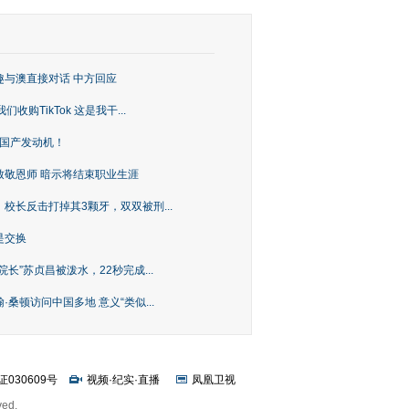
趣与澳直接对话 中方回应
购TikTok 这是我干...
上国产发动机！
致敬恩师 暗示将结束职业生涯
校长反击打掉其3颗牙，双双被刑...
是交换
长”苏贞昌被泼水，22秒完成...
桑顿访问中国多地 意义“类似...
证030609号
视频
·
纪实
·
直播
凤凰卫视
ved.