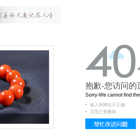
抱歉-您访问的
Sorry-We cannot find t
输入的网址不正确
页面已被删除
这个3.2米的长卷，还原了600岁的紫禁城