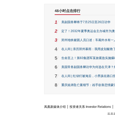
48小时点击排行
1
美副国务卿将于7月25日至26日访华
2
定了！2032年夏季奥运会主办城市为
3
郑州地铁被困人员口述：车厢外水有一
4
在人间 | 亲历郑州暴雨：我用皮划艇救
5
生命至上！第83集团军某旅紧急实施爆
6
美国常务副国务卿访华为何选在天津？
7
在人间 | 红绿灯被淹后，小男孩在路口指
8
重庆姐弟坠亡案细节：凶手欲靠悲情蒙混 
凤凰新媒体介绍
投资者关系 Investor Relations
凤凰