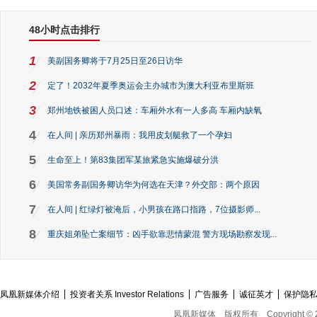
48小时点击排行
1
美副国务卿将于7月25日至26日访华
2
定了！2032年夏季奥运会主办城市为澳大利亚布里斯班
3
郑州地铁被困人员口述：车厢外水有一人多高 车厢内缺氧
4
在人间 | 亲历郑州暴雨：我用皮划艇救了一个孕妇
5
生命至上！第83集团军某旅紧急实施爆破分洪
6
美国常务副国务卿访华为何选在天津？外交部：两个原因
7
在人间 | 红绿灯被淹后，小男孩在路口指路，7位摄影师...
8
重庆姐弟坠亡案细节：凶手欲靠悲情蒙混 警方现场勘察发现...
凤凰新媒体介绍
投资者关系 Investor Relations
广告服务
诚征英才
保护隐
凤凰新媒体
版权所有
Copyright © 