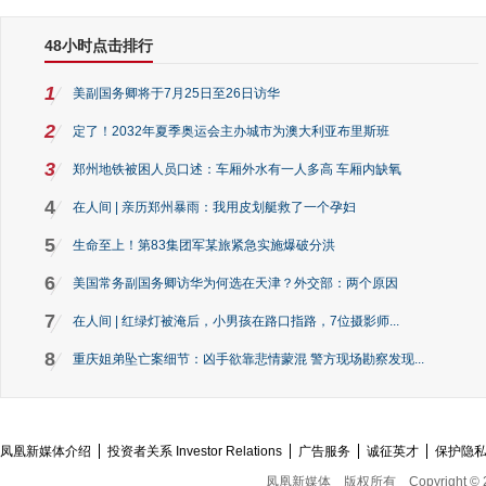
48小时点击排行
1
美副国务卿将于7月25日至26日访华
2
定了！2032年夏季奥运会主办城市为澳大利亚布里斯班
3
郑州地铁被困人员口述：车厢外水有一人多高 车厢内缺氧
4
在人间 | 亲历郑州暴雨：我用皮划艇救了一个孕妇
5
生命至上！第83集团军某旅紧急实施爆破分洪
6
美国常务副国务卿访华为何选在天津？外交部：两个原因
7
在人间 | 红绿灯被淹后，小男孩在路口指路，7位摄影师...
8
重庆姐弟坠亡案细节：凶手欲靠悲情蒙混 警方现场勘察发现...
凤凰新媒体介绍
投资者关系 Investor Relations
广告服务
诚征英才
保护隐
凤凰新媒体
版权所有
Copyright © 