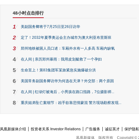
48小时点击排行
1
美副国务卿将于7月25日至26日访华
2
定了！2032年夏季奥运会主办城市为澳大利亚布里斯班
3
郑州地铁被困人员口述：车厢外水有一人多高 车厢内缺氧
4
在人间 | 亲历郑州暴雨：我用皮划艇救了一个孕妇
5
生命至上！第83集团军某旅紧急实施爆破分洪
6
美国常务副国务卿访华为何选在天津？外交部：两个原因
7
在人间 | 红绿灯被淹后，小男孩在路口指路，7位摄影师...
8
重庆姐弟坠亡案细节：凶手欲靠悲情蒙混 警方现场勘察发现...
凤凰新媒体介绍
投资者关系 Investor Relations
广告服务
诚征英才
保护隐
凤凰新媒体
版权所有
Copyright © 