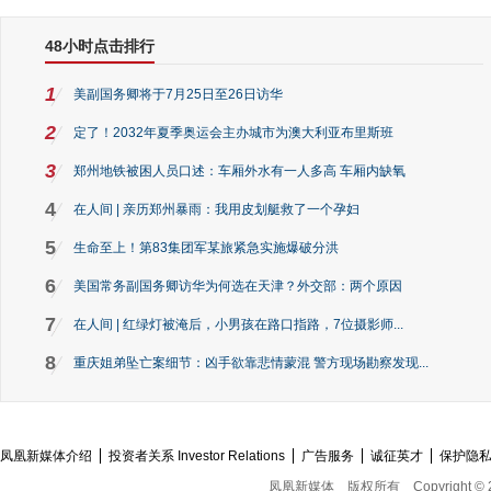
48小时点击排行
1
美副国务卿将于7月25日至26日访华
2
定了！2032年夏季奥运会主办城市为澳大利亚布里斯班
3
郑州地铁被困人员口述：车厢外水有一人多高 车厢内缺氧
4
在人间 | 亲历郑州暴雨：我用皮划艇救了一个孕妇
5
生命至上！第83集团军某旅紧急实施爆破分洪
6
美国常务副国务卿访华为何选在天津？外交部：两个原因
7
在人间 | 红绿灯被淹后，小男孩在路口指路，7位摄影师...
8
重庆姐弟坠亡案细节：凶手欲靠悲情蒙混 警方现场勘察发现...
凤凰新媒体介绍
投资者关系 Investor Relations
广告服务
诚征英才
保护隐
凤凰新媒体
版权所有
Copyright © 