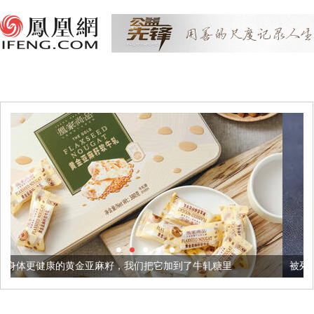
麻籽，我们把它加到了牛轧糖里
被列入佛家七宝的它到底有