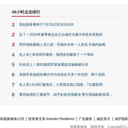
48小时点击排行
1
美副国务卿将于7月25日至26日访华
2
定了！2032年夏季奥运会主办城市为澳大利亚布里斯班
3
郑州地铁被困人员口述：车厢外水有一人多高 车厢内缺氧
4
在人间 | 亲历郑州暴雨：我用皮划艇救了一个孕妇
5
生命至上！第83集团军某旅紧急实施爆破分洪
6
美国常务副国务卿访华为何选在天津？外交部：两个原因
7
在人间 | 红绿灯被淹后，小男孩在路口指路，7位摄影师...
8
重庆姐弟坠亡案细节：凶手欲靠悲情蒙混 警方现场勘察发现...
凤凰新媒体介绍
投资者关系 Investor Relations
广告服务
诚征英才
保护隐
凤凰新媒体
版权所有
Copyright © 