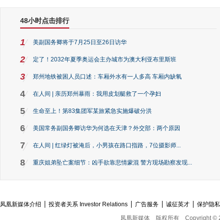
48小时点击排行
1
美副国务卿将于7月25日至26日访华
2
定了！2032年夏季奥运会主办城市为澳大利亚布里斯班
3
郑州地铁被困人员口述：车厢外水有一人多高 车厢内缺氧
4
在人间 | 亲历郑州暴雨：我用皮划艇救了一个孕妇
5
生命至上！第83集团军某旅紧急实施爆破分洪
6
美国常务副国务卿访华为何选在天津？外交部：两个原因
7
在人间 | 红绿灯被淹后，小男孩在路口指路，7位摄影师...
8
重庆姐弟坠亡案细节：凶手欲靠悲情蒙混 警方现场勘察发现...
凤凰新媒体介绍
投资者关系 Investor Relations
广告服务
诚征英才
保护隐
凤凰新媒体
版权所有
Copyright © 