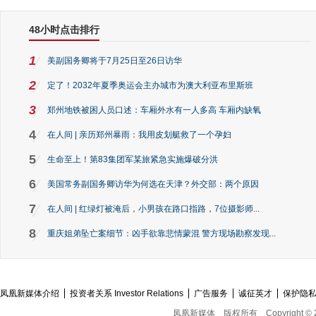
48小时点击排行
1
美副国务卿将于7月25日至26日访华
2
定了！2032年夏季奥运会主办城市为澳大利亚布里斯班
3
郑州地铁被困人员口述：车厢外水有一人多高 车厢内缺氧
4
在人间 | 亲历郑州暴雨：我用皮划艇救了一个孕妇
5
生命至上！第83集团军某旅紧急实施爆破分洪
6
美国常务副国务卿访华为何选在天津？外交部：两个原因
7
在人间 | 红绿灯被淹后，小男孩在路口指路，7位摄影师...
8
重庆姐弟坠亡案细节：凶手欲靠悲情蒙混 警方现场勘察发现...
凤凰新媒体介绍
投资者关系 Investor Relations
广告服务
诚征英才
保护隐
凤凰新媒体
版权所有
Copyright © 