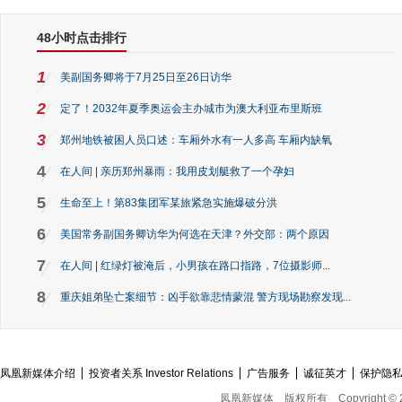
48小时点击排行
1
美副国务卿将于7月25日至26日访华
2
定了！2032年夏季奥运会主办城市为澳大利亚布里斯班
3
郑州地铁被困人员口述：车厢外水有一人多高 车厢内缺氧
4
在人间 | 亲历郑州暴雨：我用皮划艇救了一个孕妇
5
生命至上！第83集团军某旅紧急实施爆破分洪
6
美国常务副国务卿访华为何选在天津？外交部：两个原因
7
在人间 | 红绿灯被淹后，小男孩在路口指路，7位摄影师...
8
重庆姐弟坠亡案细节：凶手欲靠悲情蒙混 警方现场勘察发现...
凤凰新媒体介绍
投资者关系 Investor Relations
广告服务
诚征英才
保护隐
凤凰新媒体
版权所有
Copyright © 