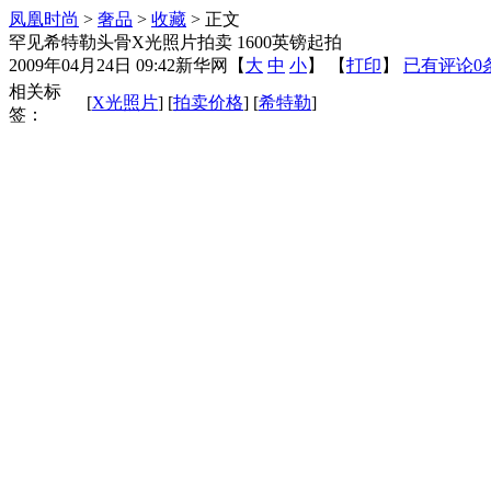
凤凰时尚
>
奢品
>
收藏
> 正文
罕见希特勒头骨X光照片拍卖 1600英镑起拍
2009年04月24日 09:42
新华网
【
大
中
小
】 【
打印
】
已有评论
0
相关标
[
X光照片
] [
拍卖价格
] [
希特勒
]
签：