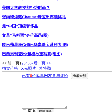
美国大学教授都拒绝时尚？
张雨绮炫耀Chaumet珠宝出席颁奖礼
最“中国”顶级奢侈品
文革“马料票”身价高昂(图)
欧米茄星座Griffes华贵珠宝系列(组图)
巴西男刊登出:超模欲望写真(组图)
<< 前一页
1
2
3
4
5
6
7
后一页 >>
拍卖价格
X光照片
希特勒
已有
0
位凤凰网友参与评论
匿名