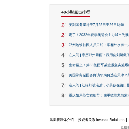
48小时点击排行
1
美副国务卿将于7月25日至26日访华
2
定了！2032年夏季奥运会主办城市为
3
郑州地铁被困人员口述：车厢外水有一
4
在人间 | 亲历郑州暴雨：我用皮划艇救
5
生命至上！第83集团军某旅紧急实施爆
6
美国常务副国务卿访华为何选在天津？
7
在人间 | 红绿灯被淹后，小男孩在路口指
8
重庆姐弟坠亡案细节：凶手欲靠悲情蒙混 
凤凰新媒体介绍
投资者关系 Investor Relations
凤凰