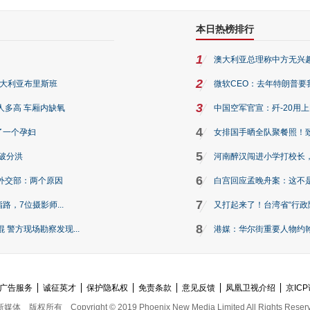
本日热榜排行
1
澳大利亚总理称中方无兴
2
澳大利亚布里斯班
微软CEO：去年特朗普要我们收
3
人多高 车厢内缺氧
中国空军官宣：歼-20用
4
了一个孕妇
女排国手晒全队聚餐照！
5
破分洪
河南醉汉闯进小学打校长，
6
外交部：两个原因
白宫回应孟晚舟案：这不
7
路，7位摄影师...
又打起来了！台湾省“行政院
8
警方现场勘察发现...
港媒：华尔街重要人物约翰·
广告服务
诚征英才
保护隐私权
免责条款
意见反馈
凤凰卫视介绍
京ICP
新媒体
版权所有
Copyright © 2019 Phoenix New Media Limited All Rights Reser