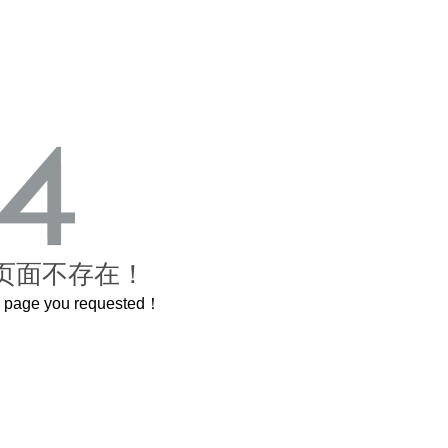
页面不存在！
he page you requested！
卷，还原了600岁的紫禁城
曲奇届的“爱马仕”把