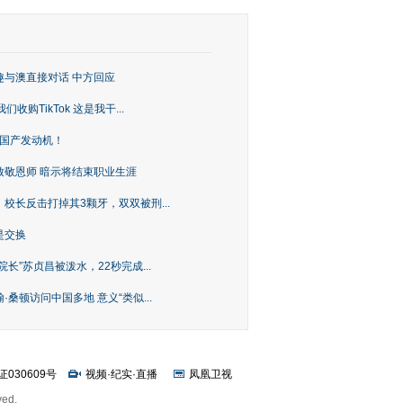
趣与澳直接对话 中方回应
购TikTok 这是我干...
上国产发动机！
致敬恩师 暗示将结束职业生涯
校长反击打掉其3颗牙，双双被刑...
是交换
长”苏贞昌被泼水，22秒完成...
桑顿访问中国多地 意义“类似...
证030609号
视频
·
纪实
·
直播
凤凰卫视
ved.