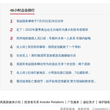
48小时点击排行
1
美副国务卿将于7月25日至26日访华
2
定了！2032年夏季奥运会主办城市为澳大利亚布里斯班
3
郑州地铁被困人员口述：车厢外水有一人多高 车厢内缺氧
4
在人间 | 亲历郑州暴雨：我用皮划艇救了一个孕妇
5
生命至上！第83集团军某旅紧急实施爆破分洪
6
美国常务副国务卿访华为何选在天津？外交部：两个原因
7
在人间 | 红绿灯被淹后，小男孩在路口指路，7位摄影师...
8
重庆姐弟坠亡案细节：凶手欲靠悲情蒙混 警方现场勘察发现...
凤凰新媒体介绍
投资者关系 Investor Relations
广告服务
诚征英才
保护隐
凤凰新媒体
版权所有
Copyright © 