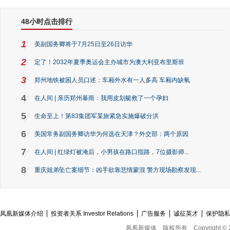
48小时点击排行
1
美副国务卿将于7月25日至26日访华
2
定了！2032年夏季奥运会主办城市为澳大利亚布里斯班
3
郑州地铁被困人员口述：车厢外水有一人多高 车厢内缺氧
4
在人间 | 亲历郑州暴雨：我用皮划艇救了一个孕妇
5
生命至上！第83集团军某旅紧急实施爆破分洪
6
美国常务副国务卿访华为何选在天津？外交部：两个原因
7
在人间 | 红绿灯被淹后，小男孩在路口指路，7位摄影师...
8
重庆姐弟坠亡案细节：凶手欲靠悲情蒙混 警方现场勘察发现...
凤凰新媒体介绍
投资者关系 Investor Relations
广告服务
诚征英才
保护隐
凤凰新媒体
版权所有
Copyright © 