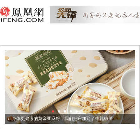
的黄金亚麻籽，我们把它加到了牛轧糖里
被列入佛家七宝的