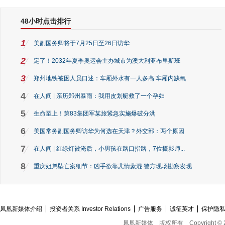
48小时点击排行
1
美副国务卿将于7月25日至26日访华
2
定了！2032年夏季奥运会主办城市为澳大利亚布里斯班
3
郑州地铁被困人员口述：车厢外水有一人多高 车厢内缺氧
4
在人间 | 亲历郑州暴雨：我用皮划艇救了一个孕妇
5
生命至上！第83集团军某旅紧急实施爆破分洪
6
美国常务副国务卿访华为何选在天津？外交部：两个原因
7
在人间 | 红绿灯被淹后，小男孩在路口指路，7位摄影师...
8
重庆姐弟坠亡案细节：凶手欲靠悲情蒙混 警方现场勘察发现...
凤凰新媒体介绍
投资者关系 Investor Relations
广告服务
诚征英才
保护隐
凤凰新媒体
版权所有
Copyright © 