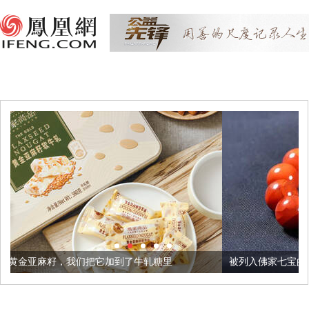
把它加到了牛轧糖里
被列入佛家七宝的它到底有多美？