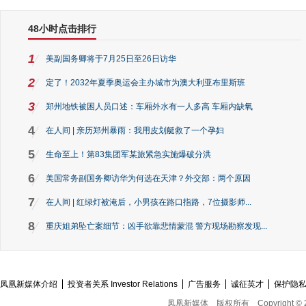
48小时点击排行
1
美副国务卿将于7月25日至26日访华
2
定了！2032年夏季奥运会主办城市为澳大利亚布里斯班
3
郑州地铁被困人员口述：车厢外水有一人多高 车厢内缺氧
4
在人间 | 亲历郑州暴雨：我用皮划艇救了一个孕妇
5
生命至上！第83集团军某旅紧急实施爆破分洪
6
美国常务副国务卿访华为何选在天津？外交部：两个原因
7
在人间 | 红绿灯被淹后，小男孩在路口指路，7位摄影师...
8
重庆姐弟坠亡案细节：凶手欲靠悲情蒙混 警方现场勘察发现...
凤凰新媒体介绍
投资者关系 Investor Relations
广告服务
诚征英才
保护隐
凤凰新媒体
版权所有
Copyright © 