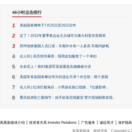
48小时点击排行
1
美副国务卿将于7月25日至26日访华
2
定了！2032年夏季奥运会主办城市为澳大利亚布里斯班
3
郑州地铁被困人员口述：车厢外水有一人多高 车厢内缺氧
4
在人间 | 亲历郑州暴雨：我用皮划艇救了一个孕妇
5
生命至上！第83集团军某旅紧急实施爆破分洪
6
美国常务副国务卿访华为何选在天津？外交部：两个原因
7
在人间 | 红绿灯被淹后，小男孩在路口指路，7位摄影师...
8
重庆姐弟坠亡案细节：凶手欲靠悲情蒙混 警方现场勘察发现...
凤凰新媒体介绍
投资者关系 Investor Relations
广告服务
诚征英才
保护隐
凤凰新媒体
版权所有
Copyright © 