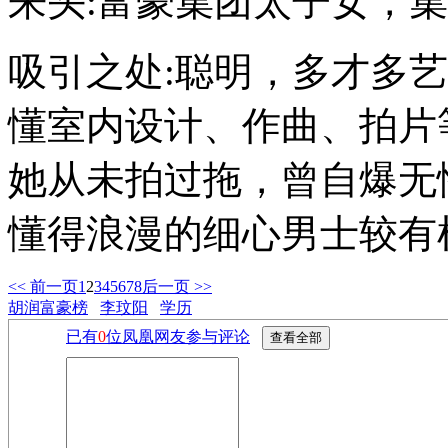
来头:富豪集团太子女，
吸引之处:聪明，多才多艺
懂室内设计、作曲、拍片
她从未拍过拖，曾自爆无
懂得浪漫的细心男士较有
<< 前一页
1
2
3
4
5
6
7
8
后一页 >>
胡润富豪榜
李玟阳
学历
已有
0
位凤凰网友参与评论