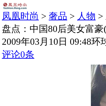
凤凰时尚
>
奢品
>
人物
>
盘点：中国80后美女富豪(
2009年03月10日 09:48
环
评论
0
条