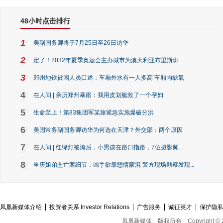
48小时点击排行
1
美副国务卿将于7月25日至26日访华
2
定了！2032年夏季奥运会主办城市为澳大利亚布里斯班
3
郑州地铁被困人员口述：车厢外水有一人多高 车厢内缺氧
4
在人间 | 亲历郑州暴雨：我用皮划艇救了一个孕妇
5
生命至上！第83集团军某旅紧急实施爆破分洪
6
美国常务副国务卿访华为何选在天津？外交部：两个原因
7
在人间 | 红绿灯被淹后，小男孩在路口指路，7位摄影师...
8
重庆姐弟坠亡案细节：凶手欲靠悲情蒙混 警方现场勘察发现...
凤凰新媒体介绍
投资者关系 Investor Relations
广告服务
诚征英才
保护隐
凤凰新媒体
版权所有
Copyright © 