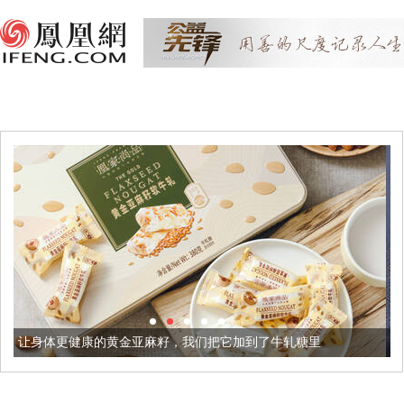
金亚麻籽，我们把它加到了牛轧糖里
被列入佛家七宝的它到