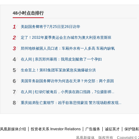
48小时点击排行
1
美副国务卿将于7月25日至26日访华
2
定了！2032年夏季奥运会主办城市为澳大利亚布里斯班
3
郑州地铁被困人员口述：车厢外水有一人多高 车厢内缺氧
4
在人间 | 亲历郑州暴雨：我用皮划艇救了一个孕妇
5
生命至上！第83集团军某旅紧急实施爆破分洪
6
美国常务副国务卿访华为何选在天津？外交部：两个原因
7
在人间 | 红绿灯被淹后，小男孩在路口指路，7位摄影师...
8
重庆姐弟坠亡案细节：凶手欲靠悲情蒙混 警方现场勘察发现...
凤凰新媒体介绍
投资者关系 Investor Relations
广告服务
诚征英才
保护隐
凤凰新媒体
版权所有
Copyright © 