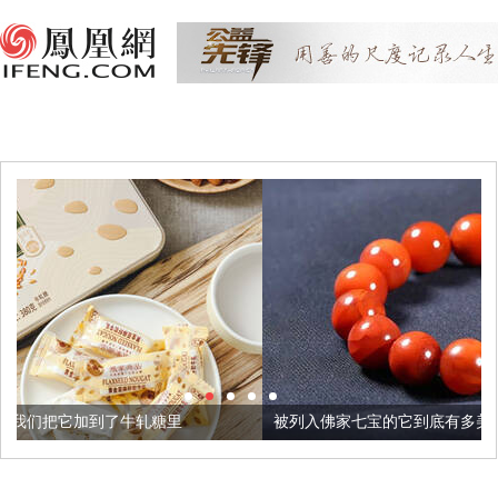
轧糖里
被列入佛家七宝的它到底有多美？