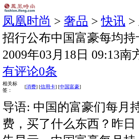
凤凰时尚
>
奢品
>
快讯
>
招行公布中国富豪每均持
2009年03月18日 09:13
南
有评论
0
条
相关标
[
消费
] [
信用卡
] [
中国富豪
]
签：
导语: 中国的富豪们每
费，买了什么东西？昨日