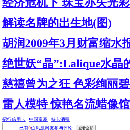
经济危机下 珠宝亦失光彩(
解读名牌的出生地(图)
胡润2009年3月财富缩水
绝世妖“晶”:Lalique水
慈禧曾为之狂 色彩绚丽
雷人模特 惊艳名流蜡像馆(
招行信用卡
中国富豪
持卡消费
已有
0
位凤凰网友参与评论