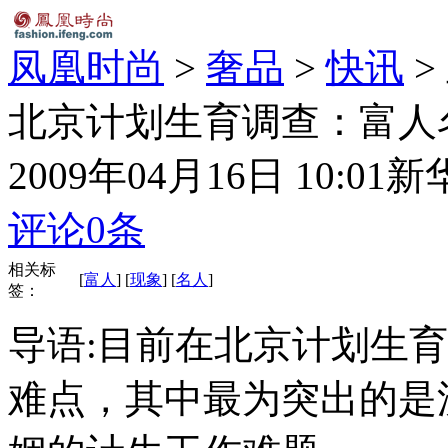
凤凰时尚
>
奢品
>
快讯
>
北京计划生育调查：富人
2009年04月16日 10:01
新
评论
0
条
相关标
[
富人
] [
现象
] [
名人
]
签：
导语:目前在北京计划生
难点，其中最为突出的是