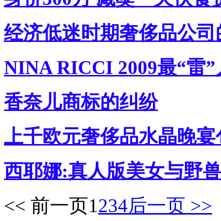
经济低迷时期奢侈品公司
NINA RICCI 2009最“
香奈儿商标的纠纷
上千欧元奢侈品水晶晚宴
西耶娜:真人版美女与野兽
<< 前一页
1
2
3
4
后一页 >>