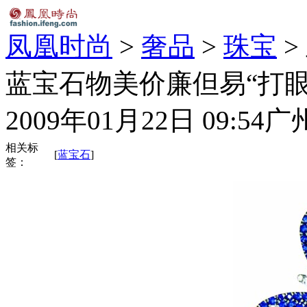
凤凰时尚
>
奢品
>
珠宝
>
蓝宝石物美价廉但易“打眼
2009年01月22日 09:54
广
相关标
[
蓝宝石
]
签：