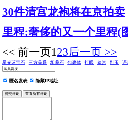
30件清宫龙袍将在京拍卖
里程:奢侈的又一个里程(图
<< 前一页
1
2
3
后一页 >>
星光蓝宝石
三方晶系
坦桑石
包裹体
打眼
鉴赏
刚玉
语
匿名发表
隐藏IP地址