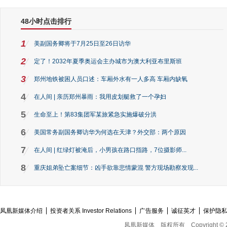
48小时点击排行
1
美副国务卿将于7月25日至26日访华
2
定了！2032年夏季奥运会主办城市为澳大利亚布里斯班
3
郑州地铁被困人员口述：车厢外水有一人多高 车厢内缺氧
4
在人间 | 亲历郑州暴雨：我用皮划艇救了一个孕妇
5
生命至上！第83集团军某旅紧急实施爆破分洪
6
美国常务副国务卿访华为何选在天津？外交部：两个原因
7
在人间 | 红绿灯被淹后，小男孩在路口指路，7位摄影师...
8
重庆姐弟坠亡案细节：凶手欲靠悲情蒙混 警方现场勘察发现...
凤凰新媒体介绍
投资者关系 Investor Relations
广告服务
诚征英才
保护隐
凤凰新媒体
版权所有
Copyright © 