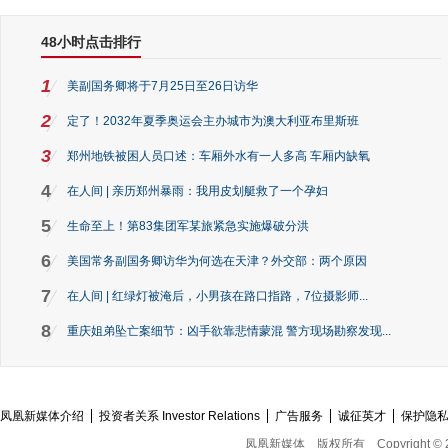
48小时点击排行
1
美副国务卿将于7月25日至26日访华
2
定了！2032年夏季奥运会主办城市为澳大利亚布里斯班
3
郑州地铁被困人员口述：车厢外水有一人多高 车厢内缺氧
4
在人间 | 亲历郑州暴雨：我用皮划艇救了一个孕妇
5
生命至上！第83集团军某旅紧急实施爆破分洪
6
美国常务副国务卿访华为何选在天津？外交部：两个原因
7
在人间 | 红绿灯被淹后，小男孩在路口指路，7位摄影师...
8
重庆姐弟坠亡案细节：凶手欲靠悲情蒙混 警方现场勘察发现...
凤凰新媒体介绍
投资者关系 Investor Relations
广告服务
诚征英才
保护隐
凤凰新媒体
版权所有
Copyright © 