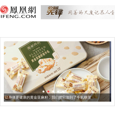
金亚麻籽，我们把它加到了牛轧糖里
被列入佛家七宝的它到