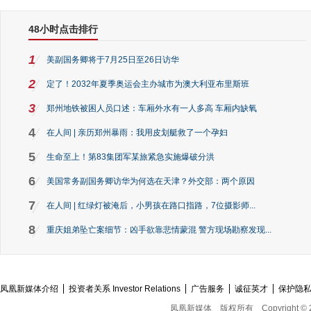
48小时点击排行
1
美副国务卿将于7月25日至26日访华
2
定了！2032年夏季奥运会主办城市为澳大利亚布里斯班
3
郑州地铁被困人员口述：车厢外水有一人多高 车厢内缺氧
4
在人间 | 亲历郑州暴雨：我用皮划艇救了一个孕妇
5
生命至上！第83集团军某旅紧急实施爆破分洪
6
美国常务副国务卿访华为何选在天津？外交部：两个原因
7
在人间 | 红绿灯被淹后，小男孩在路口指路，7位摄影师...
8
重庆姐弟坠亡案细节：凶手欲靠悲情蒙混 警方现场勘察发现...
凤凰新媒体介绍
投资者关系 Investor Relations
广告服务
诚征英才
保护隐
凤凰新媒体
版权所有
Copyright © 