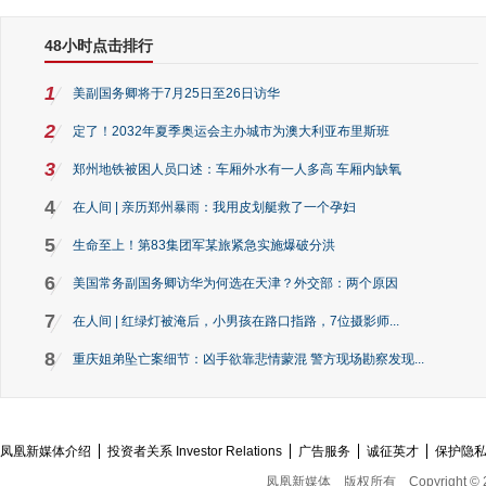
48小时点击排行
1
美副国务卿将于7月25日至26日访华
2
定了！2032年夏季奥运会主办城市为澳大利亚布里斯班
3
郑州地铁被困人员口述：车厢外水有一人多高 车厢内缺氧
4
在人间 | 亲历郑州暴雨：我用皮划艇救了一个孕妇
5
生命至上！第83集团军某旅紧急实施爆破分洪
6
美国常务副国务卿访华为何选在天津？外交部：两个原因
7
在人间 | 红绿灯被淹后，小男孩在路口指路，7位摄影师...
8
重庆姐弟坠亡案细节：凶手欲靠悲情蒙混 警方现场勘察发现...
凤凰新媒体介绍
投资者关系 Investor Relations
广告服务
诚征英才
保护隐
凤凰新媒体
版权所有
Copyright © 