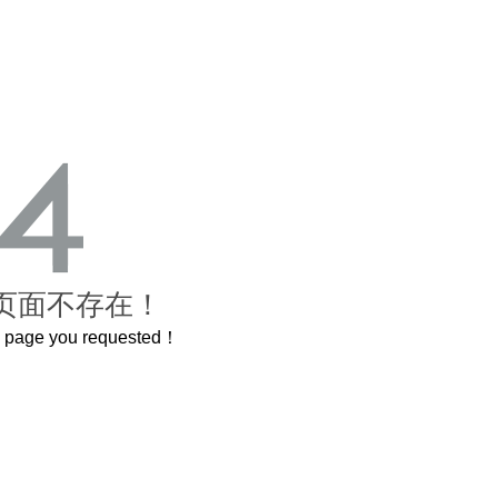
页面不存在！
he page you requested！
曲奇届的“爱马仕”把你的爱封在罐子里送给TA