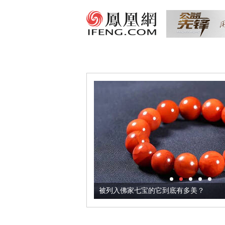
把它加到了牛轧糖里
被列入佛家七宝的它到底有多美？