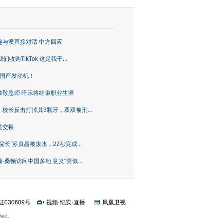
趣与澳直接对话 中方回应
购TikTok 这是我干...
上国产发动机！
致敬恩师 暗示将结束职业生涯
校长反击打掉其3颗牙，双双被刑...
是交换
长”苏贞昌被泼水，22秒完成...
桑顿访问中国多地 意义“类似...
证030609号
视频
·
纪实
·
直播
凤凰卫视
ved.