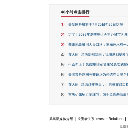
48小时点击排行
1
美副国务卿将于7月25日至26日访华
2
定了！2032年夏季奥运会主办城市为
3
郑州地铁被困人员口述：车厢外水有一
4
在人间 | 亲历郑州暴雨：我用皮划艇救
5
生命至上！第83集团军某旅紧急实施爆
6
美国常务副国务卿访华为何选在天津？
7
在人间 | 红绿灯被淹后，小男孩在路口指
8
重庆姐弟坠亡案细节：凶手欲靠悲情蒙混 
凤凰新媒体介绍
投资者关系 Investor Relations
凤凰