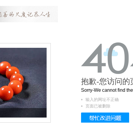
抱歉-您访问的
Sorry-We cannot find t
输入的网址不正确
页面已被删除
这个3.2米的长卷，还原了600岁的紫禁城