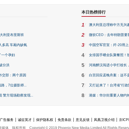
本日热榜排行
1
澳大利亚总理称中方无兴
2
澳大利亚布里斯班
微软CEO：去年特朗普要我们收
3
人多高 车厢内缺氧
中国空军官宣：歼-20用
4
了一个孕妇
女排国手晒全队聚餐照！
5
破分洪
河南醉汉闯进小学打校长，
6
外交部：两个原因
白宫回应孟晚舟案：这不
7
路，7位摄影师...
又打起来了！台湾省“行政院
8
警方现场勘察发现...
港媒：华尔街重要人物约翰·
广告服务
诚征英才
保护隐私权
免责条款
意见反馈
凤凰卫视介绍
京ICP
新媒体
版权所有
Copyright © 2019 Phoenix New Media Limited All Rights Reser