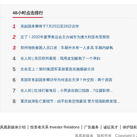
48小时点击排行
1
美副国务卿将于7月25日至26日访华
2
定了！2032年夏季奥运会主办城市为澳大利亚布里斯班
3
郑州地铁被困人员口述：车厢外水有一人多高 车厢内缺氧
4
在人间 | 亲历郑州暴雨：我用皮划艇救了一个孕妇
5
生命至上！第83集团军某旅紧急实施爆破分洪
6
美国常务副国务卿访华为何选在天津？外交部：两个原因
7
在人间 | 红绿灯被淹后，小男孩在路口指路，7位摄影师...
8
重庆姐弟坠亡案细节：凶手欲靠悲情蒙混 警方现场勘察发现...
凤凰新媒体介绍
投资者关系 Investor Relations
广告服务
诚征英才
保护隐
凤凰新媒体
版权所有
Copyright © 