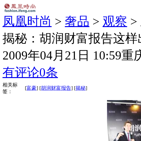
凤凰时尚
>
奢品
>
观察
>
揭秘：胡润财富报告这样
2009年04月21日 10:59
重
有评论
0
条
相关标
[
富豪
] [
胡润财富报告
] [
揭秘
]
签：