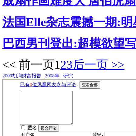
成扇作画难度大 唐伯虎扇面
法国Elle杂志震撼一期:明
巴西男刊登出:超模欲望写
<< 前一页
1
2
3
后一页 >>
2009胡润财富报告
2008年
研究
已有
0
位凤凰网友参与评论
匿名
用户名
密码