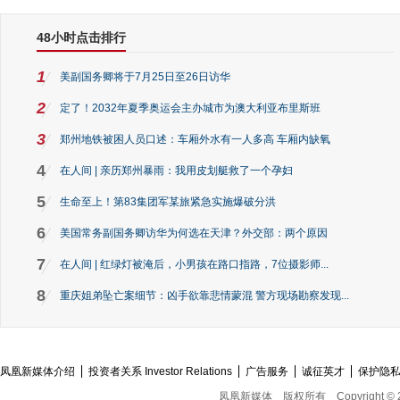
48小时点击排行
1
美副国务卿将于7月25日至26日访华
2
定了！2032年夏季奥运会主办城市为澳大利亚布里斯班
3
郑州地铁被困人员口述：车厢外水有一人多高 车厢内缺氧
4
在人间 | 亲历郑州暴雨：我用皮划艇救了一个孕妇
5
生命至上！第83集团军某旅紧急实施爆破分洪
6
美国常务副国务卿访华为何选在天津？外交部：两个原因
7
在人间 | 红绿灯被淹后，小男孩在路口指路，7位摄影师...
8
重庆姐弟坠亡案细节：凶手欲靠悲情蒙混 警方现场勘察发现...
凤凰新媒体介绍
投资者关系 Investor Relations
广告服务
诚征英才
保护隐
凤凰新媒体
版权所有
Copyright © 