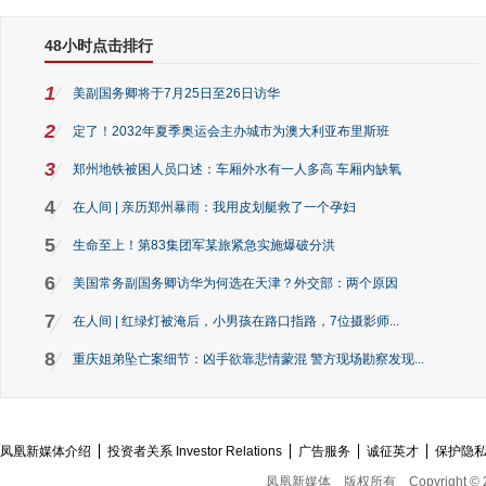
48小时点击排行
1
美副国务卿将于7月25日至26日访华
2
定了！2032年夏季奥运会主办城市为澳大利亚布里斯班
3
郑州地铁被困人员口述：车厢外水有一人多高 车厢内缺氧
4
在人间 | 亲历郑州暴雨：我用皮划艇救了一个孕妇
5
生命至上！第83集团军某旅紧急实施爆破分洪
6
美国常务副国务卿访华为何选在天津？外交部：两个原因
7
在人间 | 红绿灯被淹后，小男孩在路口指路，7位摄影师...
8
重庆姐弟坠亡案细节：凶手欲靠悲情蒙混 警方现场勘察发现...
凤凰新媒体介绍
投资者关系 Investor Relations
广告服务
诚征英才
保护隐
凤凰新媒体
版权所有
Copyright © 