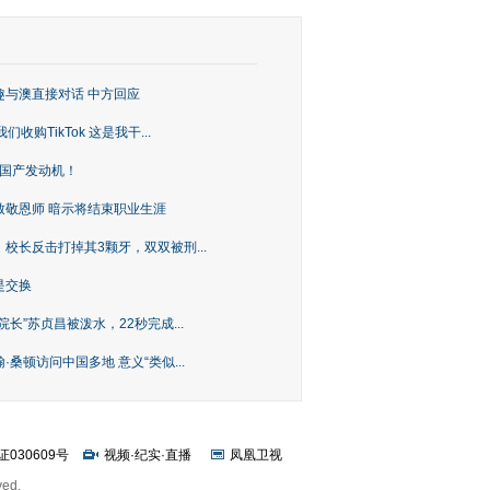
趣与澳直接对话 中方回应
购TikTok 这是我干...
上国产发动机！
致敬恩师 暗示将结束职业生涯
校长反击打掉其3颗牙，双双被刑...
是交换
长”苏贞昌被泼水，22秒完成...
桑顿访问中国多地 意义“类似...
证030609号
视频
·
纪实
·
直播
凤凰卫视
ved.