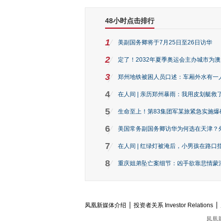
48小时点击排行
1
美副国务卿将于7月25日至26日访华
2
定了！2032年夏季奥运会主办城市为
3
郑州地铁被困人员口述：车厢外水有一
4
在人间 | 亲历郑州暴雨：我用皮划艇救
5
生命至上！第83集团军某旅紧急实施爆
6
美国常务副国务卿访华为何选在天津？
7
在人间 | 红绿灯被淹后，小男孩在路口指
8
重庆姐弟坠亡案细节：凶手欲靠悲情蒙混 
凤凰新媒体介绍
投资者关系 Investor Relations
凤凰