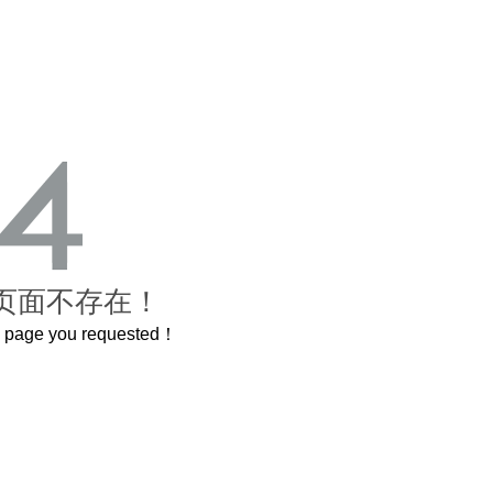
页面不存在！
he page you requested！
曲奇届的“爱马仕”把你的爱封在罐子里送给TA