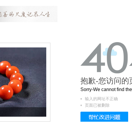
抱歉-您访问的
Sorry-We cannot find t
输入的网址不正确
页面已被删除
这个3.2米的长卷，还原了600岁的紫禁城