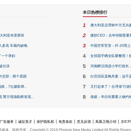
本日热榜排行
1
澳大利亚总理称中方无兴
2
澳大利亚布里斯班
微软CEO：去年特朗普要我们收
3
人多高 车厢内缺氧
中国空军官宣：歼-20用
4
了一个孕妇
女排国手晒全队聚餐照！
5
破分洪
河南醉汉闯进小学打校长，
6
外交部：两个原因
白宫回应孟晚舟案：这不
7
路，7位摄影师...
又打起来了！台湾省“行政院
8
警方现场勘察发现...
港媒：华尔街重要人物约翰·
广告服务
诚征英才
保护隐私权
免责条款
意见反馈
凤凰卫视介绍
京ICP
新媒体
版权所有
Copyright © 2019 Phoenix New Media Limited All Rights Reser