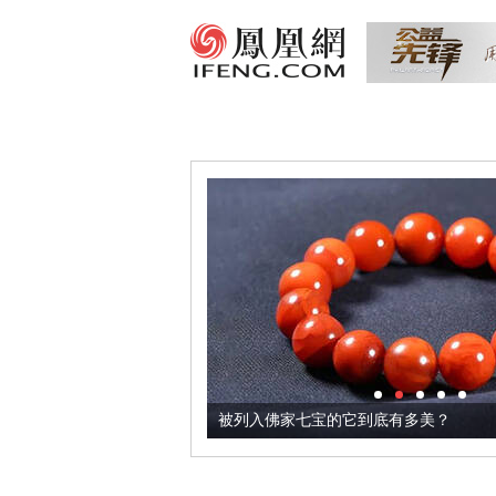
把它加到了牛轧糖里
被列入佛家七宝的它到底有多美？